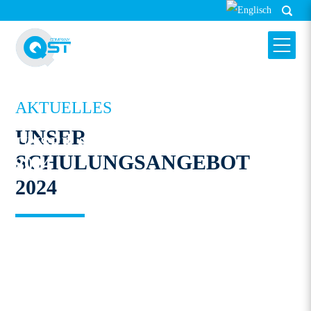
AKTUELLES
HARMS & WENDE QST GMBH
UNSER
UNSER SCHULUNGSANGEBOT
SCHULUNGSANGEBOT
2024
2024